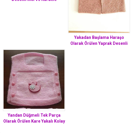
Süslemeli Prenses Çocuk
Süveteri Tarifi. 4 .5 yaş
Yakadan Başlama Haraşo
Olarak Örülen Yaprak Desenli
Yelek Tarifi. 1 yaş.
Yandan Düğmeli Tek Parça
Olarak Örülen Kare Yakalı Kolay
Çocuk Yeleği / Süveteri Tarifi. 1