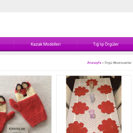
Kazak Modelleri
Tığ İşi Örgüler
Anasayfa
»
Örgü Aksesuarlar