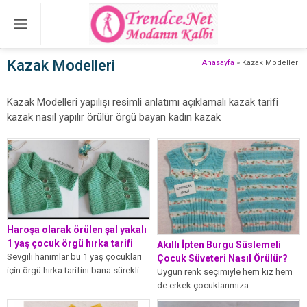
Kazak Modelleri
Anasayfa
»
Kazak Modelleri
Kazak Modelleri yapılışı resimli anlatımı açıklamalı kazak tarifi
kazak nasıl yapılır örülür örgü bayan kadın kazak
Haroşa olarak örülen şal yakalı
1 yaş çocuk örgü hırka tarifi
Akıllı İpten Burgu Süslemeli
Sevgili hanımlar bu 1 yaş çocukları
Çocuk Süveteri Nasıl Örülür?
için örgü hırka tarifinı bana sürekli
Uygun renk seçimiyle hem kız hem
soruyordunuz, bu çocuk...
de erkek çocuklarımıza
yapabileceğimiz güzel bir model.