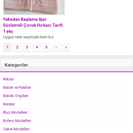
Yakadan Başlama Ajur
Süslemeli Çocuk Hırkası Tarifi.
1 yaş
Uygun renk seçimiyle hem kız
hemde erkek çocuklarımıza
1
2
3
4
5
›
»
yapabileceğimiz güzel bir model.
Malzemeler: Pembe nako...
Kategoriler
Atkılar
Babet ve Patikler
Bebek Örgüleri
Bereler
Bluz Modelleri
Bolero Modelleri
Ceket Modelleri