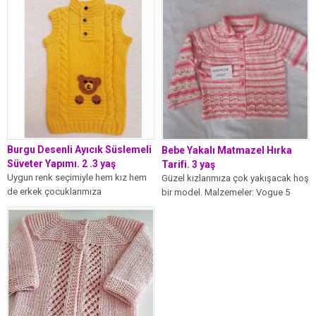
Ben bu...
Burgu Desenli Ayıcık Süslemeli
Bebe Yakalı Matmazel Hırka
Süveter Yapımı. 2 .3 yaş
Tarifi. 3 yaş
Uygun renk seçimiyle hem kız hem
Güzel kızlarımıza çok yakışacak hoş
de erkek çocuklarımıza
bir model. Malzemeler: Vogue 5
yapabileceğimiz güzel bir model.
adet bebe yünü 4 numara...
Malzemeler: Sarı...