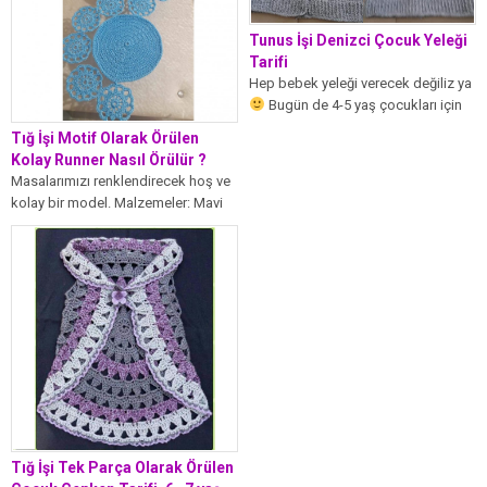
Tunus İşi Denizci Çocuk Yeleği
Tarifi
Hep bebek yeleği verecek değiliz ya
Bugün de 4-5 yaş çocukları için
şahane bir...
Tığ İşi Motif Olarak Örülen
Kolay Runner Nasıl Örülür ?
Masalarımızı renklendirecek hoş ve
kolay bir model. Malzemeler: Mavi
alize diva ip 1 numara tığ...
Tığ İşi Tek Parça Olarak Örülen