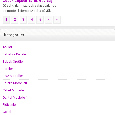
Çocuk Cepken Tarifi. 6 . 7 yaş
Güzel kızlarımıza çok yakışacak hoş
bir model. İsterseniz daha büyük
örüp kendimize de yapabiliriz.
1
2
3
4
5
›
»
Malzemeler:...
Kategoriler
Atkılar
Babet ve Patikler
Bebek Örgüleri
Bereler
Bluz Modelleri
Bolero Modelleri
Ceket Modelleri
Dantel Modelleri
Eldivenler
Genel