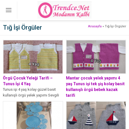
Tığ İşi Örgüler
Anasayfa
»
Tığ İşi Örgüler
Örgü Çocuk Yeleği Tarifi –
Mantar çocuk yelek yapımı 4
Tunus İşi 4 Yaş
yaş Tunus işi tek şiş kolay basit
Tunus işi 4 yaş kolay güzel basit
kullanışlı örgü bebek kazak
kullanışlı örgü yelek yapımı Sevgili
tarifi
örgü tarifleri sever...
Kıymetli takipçilerim aşağıda
resimlerini ve tarifini paylaştığım
Mantar çocuk yelek yapımı 4 yaş
Tunus işi...