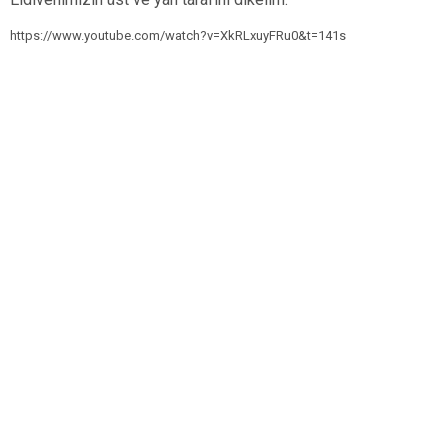
https://www.youtube.com/watch?v=XkRLxuyFRu0&t=141s