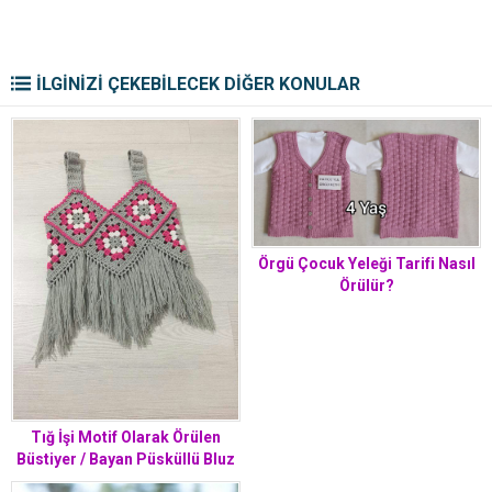
İLGİNİZİ ÇEKEBİLECEK DİĞER KONULAR
Örgü Çocuk Yeleği Tarifi Nasıl
Örülür?
Tığ İşi Motif Olarak Örülen
Büstiyer / Bayan Püsküllü Bluz
Yapımı