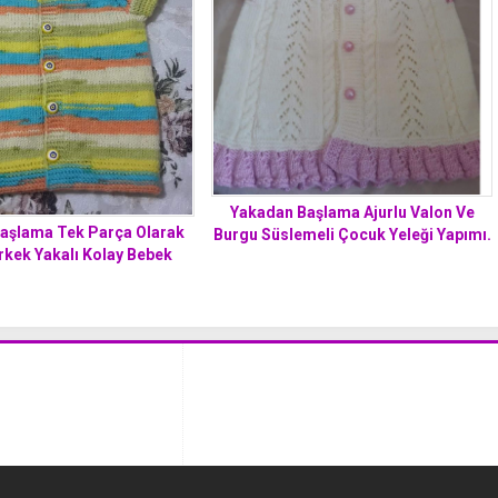
Yakadan Başlama Ajurlu Valon Ve
aşlama Tek Parça Olarak
Burgu Süslemeli Çocuk Yeleği Yapımı.
rkek Yakalı Kolay Bebek
1 . Yaş
leği Yapımı. 1 yaş