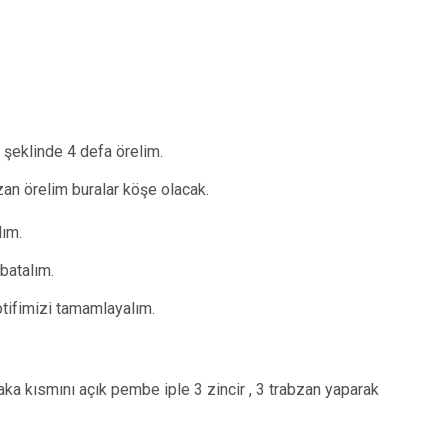
n şeklinde 4 defa örelim.
abzan örelim buralar köşe olacak.
lım.
 batalım.
tifimizi tamamlayalım.
aka kısmını açık pembe iple 3 zincir , 3 trabzan yaparak