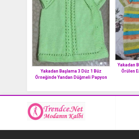
Yakadan B
Yakadan Başlama 3 Düz 1 Büz
Örülen E
Örneğinde Yandan Düğmeli Papyon
Ye
Süslemeli Kolay Bebek Yeleği Yapımı.
1 yaş