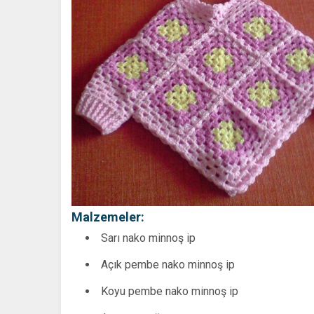
Malzemeler:
Sarı nako minnoş ip
Açık pembe nako minnoş ip
Koyu pembe nako minnoş ip