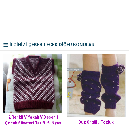
İLGİNİZİ ÇEKEBİLECEK DİĞER KONULAR
2 Renkli V Yakalı V Desenli
Düz Örgülü Tozluk
Çocuk Süveteri Tarifi. 5 .6 yaş