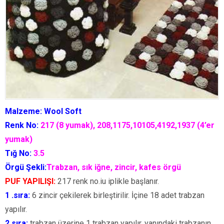
Malzeme: Wool Soft
Renk No:
217 (8 yumak), 208,1175,10105,4192,1937 (4’er
yumak)
Tığ No:
3.5
Örgü Şekli:
Trabzan, sık iğne, zincir, kafes örgü
PUF YAPILIŞI:
217 renk no.iu iplikle başlanır.
1 .sıra:
6 zincir çekilerek birleştirilir. İçine 18 adet trabzan
yapılır.
2.sıra:
trabzan üzerine 1 trabzan yapılır, yanındaki trabzanın