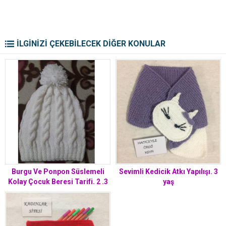
İLGİNİZİ ÇEKEBİLECEK DİĞER KONULAR
Burgu Ve Ponpon Süslemeli
Sevimli Kedicik Atkı Yapılışı. 3
Kolay Çocuk Beresi Tarifi. 2 .3
yaş
yaş