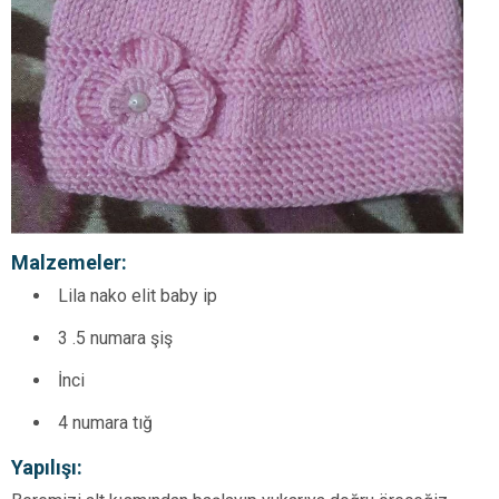
Malzemeler:
Lila nako elit baby ip
3 .5 numara şiş
İnci
4 numara tığ
Yapılışı: