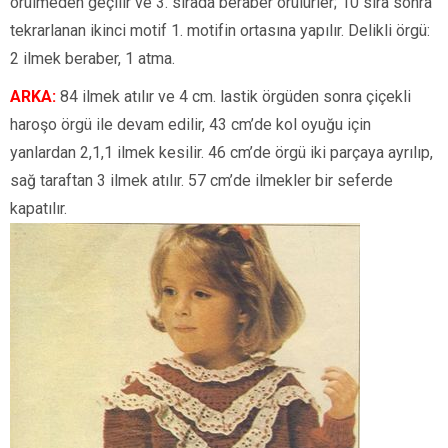
örülmeden geçilir ve 3. sırada beraber örülürler; 10 sıra sonra
tekrarlanan ikinci motif 1. motifin ortasına yapılır. Delikli örgü:
2 ilmek beraber, 1 atma.
ARKA:
84 ilmek atılır ve 4 cm. lastik örgüden sonra çiçekli
haroşo örgü ile devam edilir, 43 cm’de kol oyuğu için
yanlardan 2,1,1 ilmek kesilir. 46 cm’de örgü iki parçaya ayrılıp,
sağ taraftan 3 ilmek atılır. 57 cm’de ilmekler bir seferde
kapatılır.