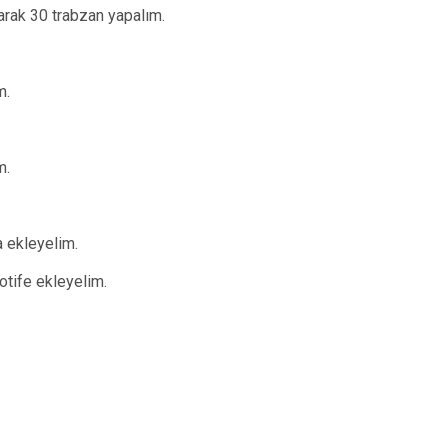
olarak 30 trabzan yapalım.
m.
m.
 ekleyelim.
tife ekleyelim.