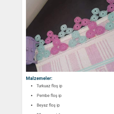
Malzemeler:
Turkuaz floş ip
Pembe floş ip
Beyaz floş ip