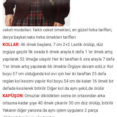
ceket modelleri. farklı ceket örnekleri, en güzel hırka tarifleri,
derya baykal nako hırka örnekleri tarifleri
KOLLAR:
46 ilmek başlanır, 7 cm 2+2 Lastik örülüp, düz
örgüye geçilir İlk sırada 6 ilmek arayla 6 defa 1 ‘er ilmek artış
yapılarak 52 ilmeğe ulaşılır Her iki taraftan 6 sıra arayla 7 defa
1’er ilmek artış yapılarak 66 ilmekle Örgüye devam ediLir. Kol
boyu 37 cm olduğunda kol evi için her iki taraftan 25 defa
reglan kol kesimi yapılır Kol boyu 54 cm de kalan 16 ilmek bir
defada kesilerek bitirilir Diğer kol da aynı şekiLde örülür
KAPÜŞON:
Omuzlar dikildikten sonra ön ortasından arka
ortasına kadar şişe 40 ilmek çıkarılır 30 cm düz örülüp, bitirilir
Yakanın diğer yansına da aynı işlem uygulanır 2 parça