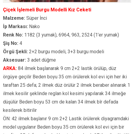
Çiçek İşlemeli Burgu Modelli Kız Ceketi
Malzeme:
Süper İnci
İp Markası:
Nako
Renk No:
1182 (3 yumak), 6964, 963, 2524 (1’er yumak)
Şiş No:
4
Örgü Şekli:
2+2 burgu modeli, 3+3 burgu modeli
Aksesuar:
3 adet düğme
ARKA:
84 ilmek başlanarak 9 cm 2+2 lastik örülüp, düz
örgüye geçilir Beden boyu 35 cm örülerek kol evi için her iki
taraftan 25 defa; 2 ilmek düz örülür 2 ilmek beraber alınarak 1
ilmek kesilir şeklinde reglan kol kesimi yapılarak 34 ilmeğe
düşülür Beden boyu 53 cm de kalan 34 ilmek bîr defada
kesilerek bitirilir
ÖN: 42 ilmek başlanır 9 cm 2+2 Lastik örülerek diyagramdaki
model uygulanır Beden boyu 35 cm örülerek kol evi için bir