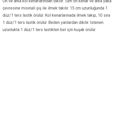
Ön ve arka kol kenarlarından dikilir. Tüm ön kenar ve arka yaka
çevresine misinali şiş ile ilmek takılır. 15 cm uzunluğunda 1
düz/1 ters lastik örülür. Kol kenarlarınada ilmek takıp, 10 sıra
1 düz/1 ters lastik örülür. Beden yanlardan dikilir. İstenen
uzunlukta 1 düz/1 ters lastikten bel için kuşak örülür.