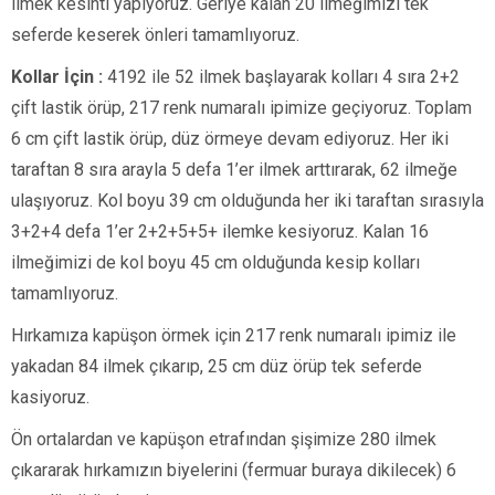
ilmek kesinti yapıyoruz. Geriye kalan 20 ilmeğimizi tek
seferde keserek önleri tamamlıyoruz.
Kollar İçin :
4192 ile 52 ilmek başlayarak kolları 4 sıra 2+2
çift lastik örüp, 217 renk numaralı ipimize geçiyoruz. Toplam
6 cm çift lastik örüp, düz örmeye devam ediyoruz. Her iki
taraftan 8 sıra arayla 5 defa 1’er ilmek arttırarak, 62 ilmeğe
ulaşıyoruz. Kol boyu 39 cm olduğunda her iki taraftan sırasıyla
3+2+4 defa 1’er 2+2+5+5+ ilemke kesiyoruz. Kalan 16
ilmeğimizi de kol boyu 45 cm olduğunda kesip kolları
tamamlıyoruz.
Hırkamıza kapüşon örmek için 217 renk numaralı ipimiz ile
yakadan 84 ilmek çıkarıp, 25 cm düz örüp tek seferde
kasiyoruz.
Ön ortalardan ve kapüşon etrafından şişimize 280 ilmek
çıkararak hırkamızın biyelerini (fermuar buraya dikilecek) 6