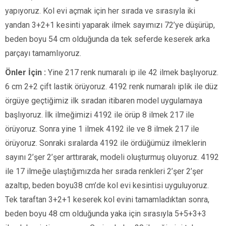
yapıyoruz. Kol evi açmak için her sırada ve sırasıyla iki
yandan 3+2+1 kesinti yaparak ilmek sayımızı 72’ye düşürüp,
beden boyu 54 cm olduğunda da tek seferde keserek arka
parçayı tamamlıyoruz.
Önler İçin :
Yine 217 renk numaralı ip ile 42 ilmek başlıyoruz.
6 cm 2+2 çift lastik örüyoruz. 4192 renk numaralı iplik ile düz
örgüye geçtiğimiz ilk sıradan itibaren model uygulamaya
başlıyoruz. İlk ilmeğimizi 4192 ile örüp 8 ilmek 217 ile
örüyoruz. Sonra yine 1 ilmek 4192 ile ve 8 ilmek 217 ile
örüyoruz. Sonraki sıralarda 4192 ile ördüğümüz ilmeklerin
sayını 2’şer 2’şer arttırarak, modeli oluşturmuş oluyoruz. 4192
ile 17 ilmeğe ulaştığımızda her sırada renkleri 2’şer 2’şer
azaltıp, beden boyu38 cm’de kol evi kesintisi uyguluyoruz.
Tek taraftan 3+2+1 keserek kol evini tamamladıktan sonra,
beden boyu 48 cm olduğunda yaka için sırasıyla 5+5+3+3