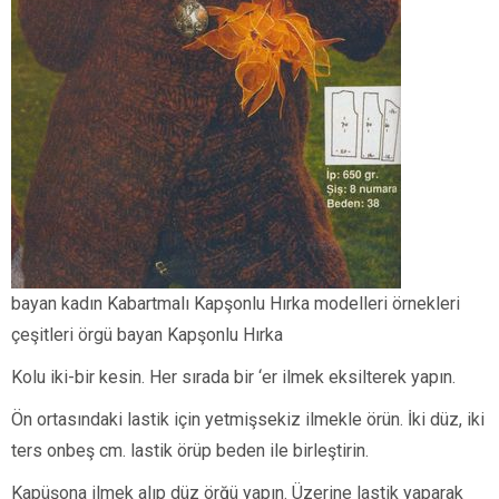
bayan kadın Kabartmalı Kapşonlu Hırka modelleri örnekleri
çeşitleri örgü bayan Kapşonlu Hırka
Kolu iki-bir kesin. Her sırada bir ‘er ilmek eksilterek yapın.
Ön ortasındaki lastik için yetmişsekiz ilmekle örün. İki düz, iki
ters onbeş cm. lastik örüp beden ile birleştirin.
Kapüşona ilmek alıp düz örğü yapın. Üzerine lastik yaparak