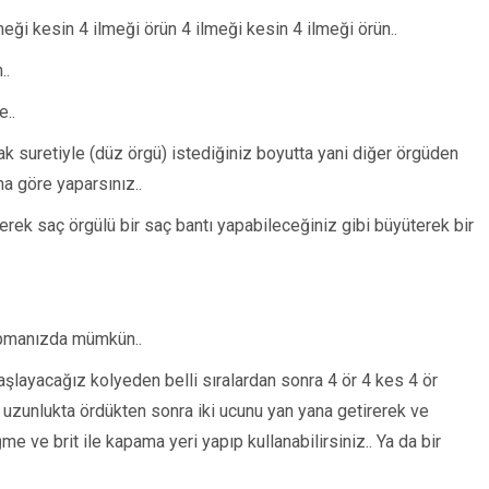
meği kesin 4 ilmeği örün 4 ilmeği kesin 4 ilmeği örün..
..
e..
mak suretiyle (düz örgü) istediğiniz boyutta yani diğer örgüden
na göre yaparsınız..
rek saç örgülü bir saç bantı yapabileceğiniz gibi büyüterek bir
yapmanızda mümkün..
aşlayacağız kolyeden belli sıralardan sonra 4 ör 4 kes 4 ör
z uzunlukta ördükten sonra iki ucunu yan yana getirerek ve
me ve brit ile kapama yeri yapıp kullanabilirsiniz.. Ya da bir