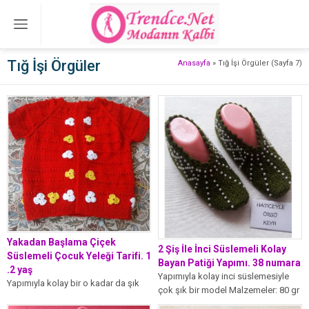
Tığ İşi Örgüler
Anasayfa
»
Tığ İşi Örgüler
(Sayfa 7)
Yakadan Başlama Çiçek
2 Şiş İle İnci Süslemeli Kolay
Süslemeli Çocuk Yeleği Tarifi. 1
Bayan Patiği Yapımı. 38 numara
.2 yaş
Yapımıyla kolay inci süslemesiyle
Yapımıyla kolay bir o kadar da şık
çok şık bir model Malzemeler: 80 gr
görünen bir model. Malzemeler:
patiklik ip 3 numara...