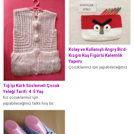
Kırmızı bebe yünü 3...
Kolay ve Kullanışlı Angry Bird-
Kızgın Kuş Figürlü Kalemlik
Yapımı
Çocuklarımız için yapabileceğimiz
sağlıklı ve kullanışlı bir model.
Malzemeler: Beyaz bonbon ince
bebe yünü Kırmızı...
Tığ İşi Kürk Süslemeli Çocuk
Yeleği Tarifi. 4 .5 Yaş
Kız çocuklarımız için
yapabileceğimiz farklı hoş bir
model. Malzemeler: Bej renk nako
minnoş ip 1...