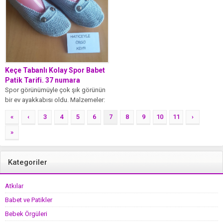
Keçe Tabanlı Kolay Spor Babet
Patik Tarifi. 37 numara
Spor görünümüyle çok şık görünün
bir ev ayakkabısı oldu. Malzemeler:
Gri ince parlak patiklik ip...
«
‹
3
4
5
6
7
8
9
10
11
›
»
Kategoriler
Atkılar
Babet ve Patikler
Bebek Örgüleri