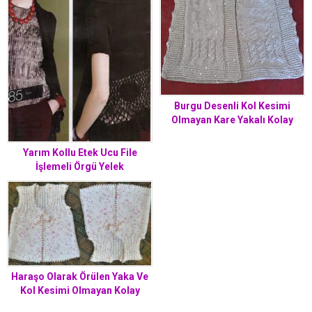
Burgu Desenli Kol Kesimi
Olmayan Kare Yakalı Kolay
Çocuk Yeleği Yapımı. 3 .4 yaş
Yarım Kollu Etek Ucu File
İşlemeli Örgü Yelek
Haraşo Olarak Örülen Yaka Ve
Kol Kesimi Olmayan Kolay
Bebek Yeleği Yapımı. 1 .2 yaş