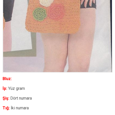
Bluz:
İp:
Yüz gram
Şiş:
Dört numara
Tığ:
İki numara