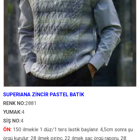
SUPERIANA ZİNCİR PASTEL BATİK
RENK NO:
2881
YUMAK:
4
SİŞ NO:
4
ÖN:
150 ilmekle 1 düz/1 ters lastik başlanır. 4,5cm sonra şu
örgü kurulur: 28 ilmek pirinç, 22 ilmek saç örgü raporu, 28