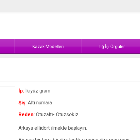
Kazak Modelleri
Tığ İşi Örgüler
İp:
İkiyüz gram
Şiş:
Altı numara
Beden:
Otuzaltı- Otuzsekiz
Arkaya ellidört ilmekle başlayın.
Bir sıra bir ters, bir düz lastik üzerine düz örgü örün.