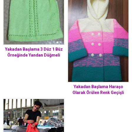
Yakadan Başlama 3 Düz 1 Büz
Örneğinde Yandan Düğmeli
Papyon Süslemeli Kolay Bebek
Yeleği Yapımı. 1 yaş
Yakadan Başlama Haraşo
Olarak Örülen Renk Geçişli
Kapüşonlu Çocuk Hırkası
Yapımı. 2 yaş.