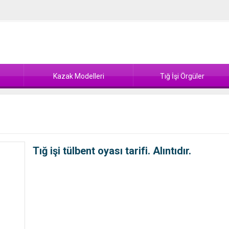
Kazak Modelleri
Tığ İşi Örgüler
Tığ işi tülbent oyası tarifi. Alıntıdır.