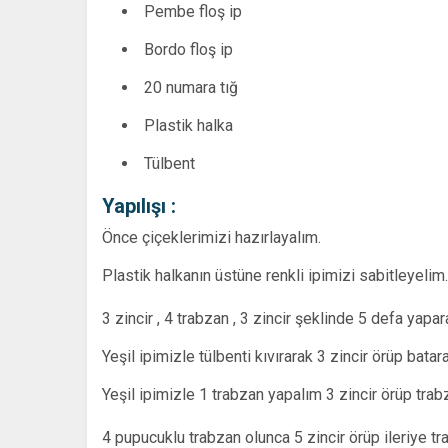
Pembe floş ip
Bordo floş ip
20 numara tığ
Plastik halka
Tülbent
Yapılışı :
Önce çiçeklerimizi hazırlayalım.
Plastik halkanın üstüne renkli ipimizi sabitleyelim.
3 zincir , 4 trabzan , 3 zincir şeklinde 5 defa yapa
Yeşil ipimizle tülbenti kıvırarak 3 zincir örüp batara
Yeşil ipimizle 1 trabzan yapalım 3 zincir örüp tra
4 pupucuklu trabzan olunca 5 zincir örüp ileriye t