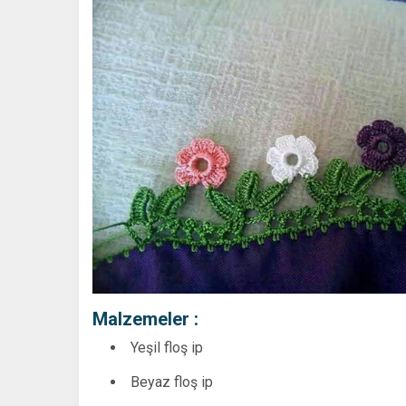
Malzemeler :
Yeşil floş ip
Beyaz floş ip