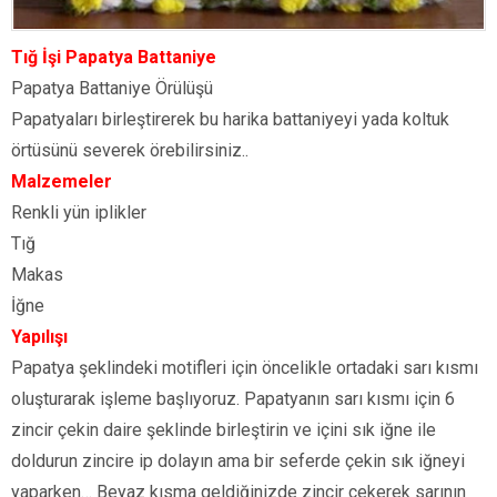
Tığ İşi Papatya Battaniye
Papatya Battaniye Örülüşü
Papatyaları birleştirerek bu harika battaniyeyi yada koltuk
örtüsünü severek örebilirsiniz..
Malzemeler
Renkli yün iplikler
Tığ
Makas
İğne
Yapılışı
Papatya şeklindeki motifleri için öncelikle ortadaki sarı kısmı
oluşturarak işleme başlıyoruz. Papatyanın sarı kısmı için 6
zincir çekin daire şeklinde birleştirin ve içini sık iğne ile
doldurun zincire ip dolayın ama bir seferde çekin sık iğneyi
yaparken… Beyaz kısma geldiğinizde zincir çekerek sarının