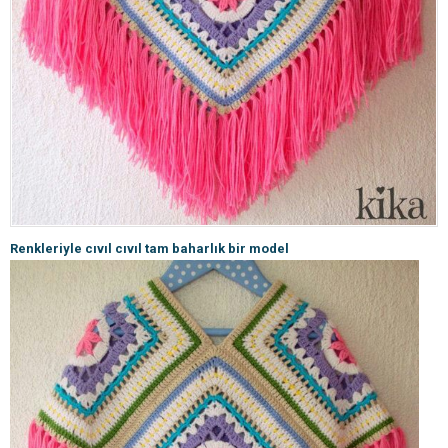
Renkleriyle cıvıl cıvıl tam baharlık bir model