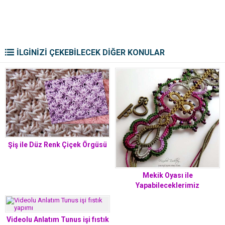
İLGİNİZİ ÇEKEBİLECEK DİĞER KONULAR
Şiş ile Düz Renk Çiçek Örgüsü
Mekik Oyası ile
Yapabileceklerimiz
Videolu Anlatım Tunus işi fıstık