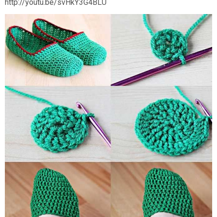
http://youtu.be/svHkY3G4BLU