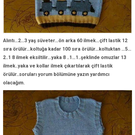
Alıntı…2…3 yaş süveter…ön arka 60 ilmek…çift lastik 12
sıra örülür…koltuğa kadar 100 sıra örülür…koltuktan …5…
2..1 8 ilmek eksiltilir…yaka 8 ..1…1..şeklinde omuzlar 13
ilmek..yaka ve kollar ilmek çıkartılarak çift lastik
örülür..soruları yorum bölümüne yazın yardımcı
olacağım.