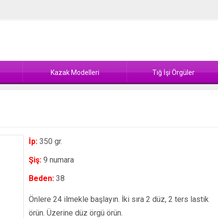
Kazak Modelleri
Tığ İşi Örgüler
İp:
350 gr.
Şiş:
9 numara
Beden:
38
Önlere 24 ilmekle başlayın. İki sıra 2 düz, 2 ters lastik
örün. Üzerine düz örgü örün.