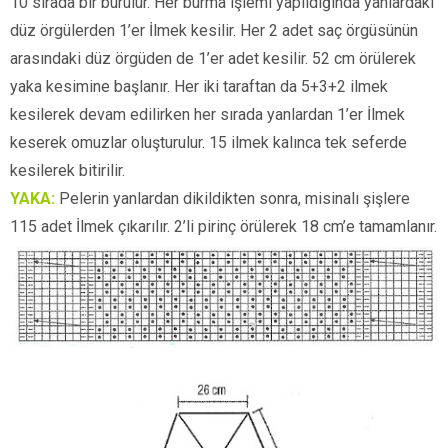
10 sırada bir burulur. Her burma işlemi yapıldığında yanlardaki
düz örgülerden 1’er İlmek kesilir. Her 2 adet saç örgüsünün
arasındaki düz örgüden de 1’er adet kesilir. 52 cm örülerek
yaka kesimine başlanır. Her iki taraftan da 5+3+2 ilmek
kesilerek devam edilirken her sırada yanlardan 1’er İlmek
keserek omuzlar oluşturulur. 15 ilmek kalınca tek seferde
kesilerek bitirilir.
YAKA:
Pelerin yanlardan dikildikten sonra, misinalı şişlere
115 adet İlmek çıkarılır. 2’li pirinç örülerek 18 cm’e tamamlanır.