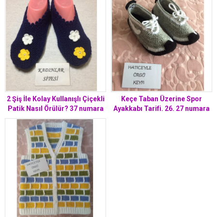
2 Şiş İle Kolay Kullanışlı Çiçekli
Keçe Taban Üzerine Spor
Patik Nasıl Örülür? 37 numara
Ayakkabı Tarifi. 26. 27 numara