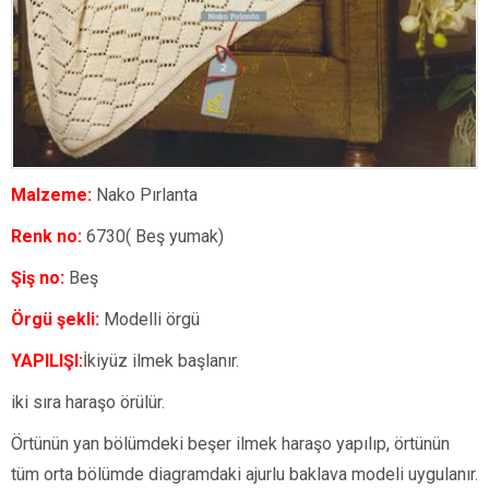
Malzeme:
Nako Pırlanta
Renk no:
6730( Beş yumak)
Şiş no:
Beş
Örgü şekli:
Modelli örgü
YAPILIŞI:
İkiyüz ilmek başlanır.
iki sıra haraşo örülür.
Örtünün yan bölümdeki beşer ilmek haraşo yapılıp, örtünün
tüm orta bölümde diagramdaki ajurlu baklava modeli uygulanır.