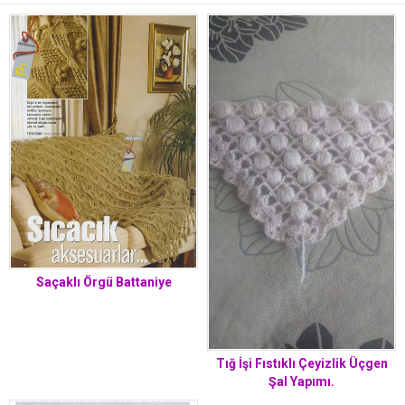
Saçaklı Örgü Battaniye
Tığ İşi Fıstıklı Çeyizlik Üçgen
Şal Yapımı.