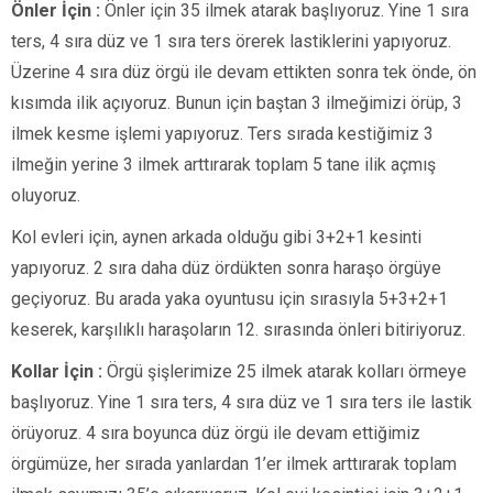
Önler İçin :
Önler için 35 ilmek atarak başlıyoruz. Yine 1 sıra
ters, 4 sıra düz ve 1 sıra ters örerek lastiklerini yapıyoruz.
Üzerine 4 sıra düz örgü ile devam ettikten sonra tek önde, ön
kısımda ilik açıyoruz. Bunun için baştan 3 ilmeğimizi örüp, 3
ilmek kesme işlemi yapıyoruz. Ters sırada kestiğimiz 3
ilmeğin yerine 3 ilmek arttırarak toplam 5 tane ilik açmış
oluyoruz.
Kol evleri için, aynen arkada olduğu gibi 3+2+1 kesinti
yapıyoruz. 2 sıra daha düz ördükten sonra haraşo örgüye
geçiyoruz. Bu arada yaka oyuntusu için sırasıyla 5+3+2+1
keserek, karşılıklı haraşoların 12. sırasında önleri bitiriyoruz.
Kollar İçin :
Örgü şişlerimize 25 ilmek atarak kolları örmeye
başlıyoruz. Yine 1 sıra ters, 4 sıra düz ve 1 sıra ters ile lastik
örüyoruz. 4 sıra boyunca düz örgü ile devam ettiğimiz
örgümüze, her sırada yanlardan 1’er ilmek arttırarak toplam