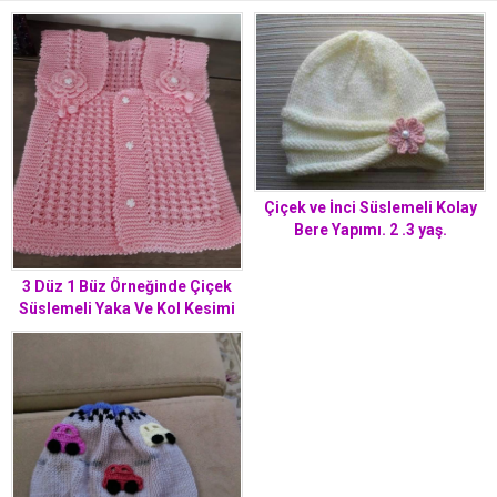
Çiçek ve İnci Süslemeli Kolay
Bere Yapımı. 2 .3 yaş.
3 Düz 1 Büz Örneğinde Çiçek
Süslemeli Yaka Ve Kol Kesimi
Olmayan Kolay Çocuk Yeleği
Yapımı. 3 .4 yaş