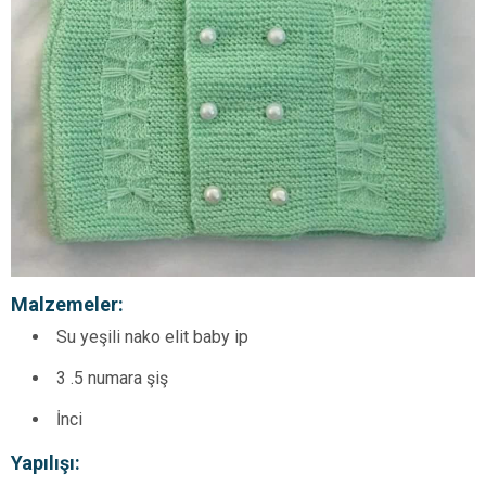
Malzemeler:
Su yeşili nako elit baby ip
3 .5 numara şiş
İnci
Yap
ılışı: