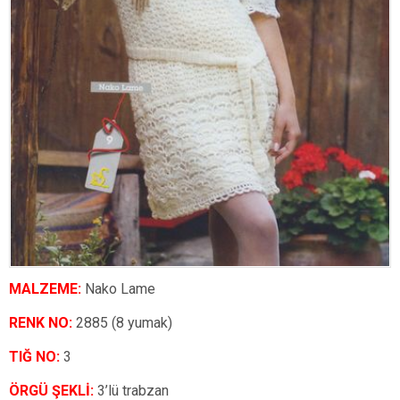
MALZEME:
Nako Lame
RENK NO:
2885 (8 yumak)
TIĞ NO:
3
ÖRGÜ ŞEKLİ:
3’lü trabzan