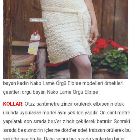
bayan kadın Nako Lame Örgü Elbise modelleri örnekleri
çeşitleri örgü bayan Nako Lame Örgü Elbise
KOLLAR:
Otuz santimetre zincir örülerek elbisenin etek
ucunda uygulanan model aynı şekilde yapılır. On santimetre
yapılarak son sırada beş’er zincir çekilerek batırılır. Sonraki
sırada beş zincirin içlerine dörd’er adet trabzan örülerek bu
şekilde sıra örülür. Daha sonra her sırada yanlardan bir’er