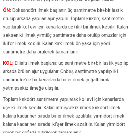
ÖN:
Doksandört ilmek başlanır, üç santimetre bir+bir lastik
örülüp arkada yapılan ajur yapılır. Toplam kırkbrş santimetre
yapılarak kol evi için kenarlarda üç+iki+bir ilmek kesilir. Kalan
sekseniki ilmek yirmiüç santimetre daha örülüp omuzlar için
ikil’er ilmek kesilir. Kalan kırk ilmek ön yaka için yedi
santimetre daha örülerek tamamlanır.
KOL:
Ellialtı ilmek başlanır, üç santimetre bir+bir lastik yapılıp
arkada örülen ajur uygulanır. Onbeş santimetre yapılıp iki
santimetre’de bir kenarlarda bir’er ilmek çoğaltılarak
yetmişsekiz ilmeğe ulaşılır.
Toplam kırkdört santimetre yapılarak kol evi için kenarlarda
üç+iki ilmek kesilir. Kalan atmışsekiz ilmek kırkdört ilmek
kalana kadar her sırada bir’er ilmek azalıtılır, yirmidört ilmek
kalana kadar her sırada iki’şer ilmek azaltılır. Kalan yirmidört
ilmek bir defada bitirilerek tamamlanır.