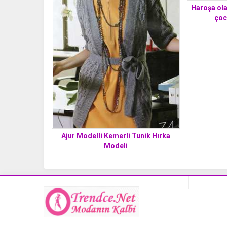
Haroşa olar
çoc
Ajur Modelli Kemerli Tunik Hırka
Modeli