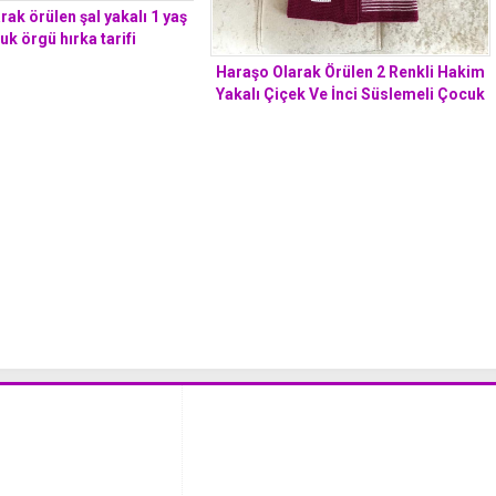
ak örülen şal yakalı 1 yaş
uk örgü hırka tarifi
Haraşo Olarak Örülen 2 Renkli Hakim
Yakalı Çiçek Ve İnci Süslemeli Çocuk
Hırkası Yapımı. 2 . 3 yaş