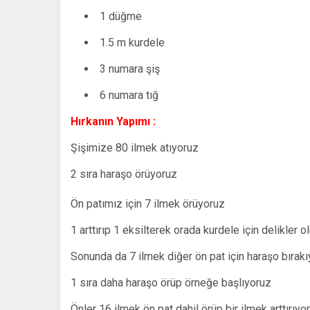
1 düğme
1.5 m kurdele
3 numara şiş
6 numara tığ
Hırkanın Yapımı :
Şişimize 80 ilmek atıyoruz
2 sıra haraşo örüyoruz
Ön patımız için 7 ilmek örüyoruz
1 arttırıp 1 eksilterek orada kurdele için delikler 
Sonunda da 7 ilmek diğer ön pat için haraşo bırak
1 sıra daha haraşo örüp örneğe başlıyoruz
Önler 16 ilmek ön pat dahil örüp bir ilmek arttırıyo