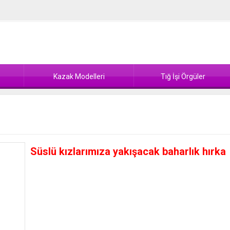
Kazak Modelleri
Tığ İşi Örgüler
Süslü kızlarımıza yakışacak baharlık hırka