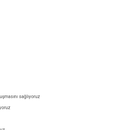
oluşmasını sağlıyoruz
ıyoruz
ruz