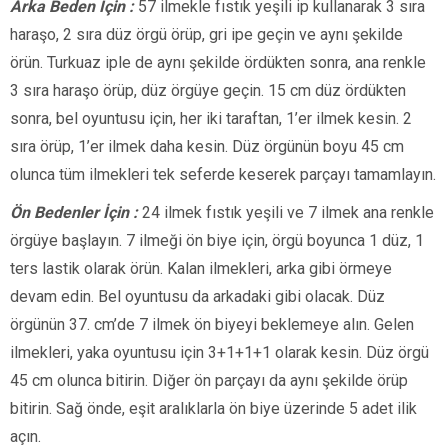
Arka Beden İçin :
57 ilmekle fıstık yeşili ip kullanarak 3 sıra
haraşo, 2 sıra düz örgü örüp, gri ipe geçin ve aynı şekilde
örün. Turkuaz iple de aynı şekilde ördükten sonra, ana renkle
3 sıra haraşo örüp, düz örgüye geçin. 15 cm düz ördükten
sonra, bel oyuntusu için, her iki taraftan, 1’er ilmek kesin. 2
sıra örüp, 1’er ilmek daha kesin. Düz örgünün boyu 45 cm
olunca tüm ilmekleri tek seferde keserek parçayı tamamlayın.
Ön Bedenler İçin :
24 ilmek fıstık yeşili ve 7 ilmek ana renkle
örgüye başlayın. 7 ilmeği ön biye için, örgü boyunca 1 düz, 1
ters lastik olarak örün. Kalan ilmekleri, arka gibi örmeye
devam edin. Bel oyuntusu da arkadaki gibi olacak. Düz
örgünün 37. cm’de 7 ilmek ön biyeyi beklemeye alın. Gelen
ilmekleri, yaka oyuntusu için 3+1+1+1 olarak kesin. Düz örgü
45 cm olunca bitirin. Diğer ön parçayı da aynı şekilde örüp
bitirin. Sağ önde, eşit aralıklarla ön biye üzerinde 5 adet ilik
açın.