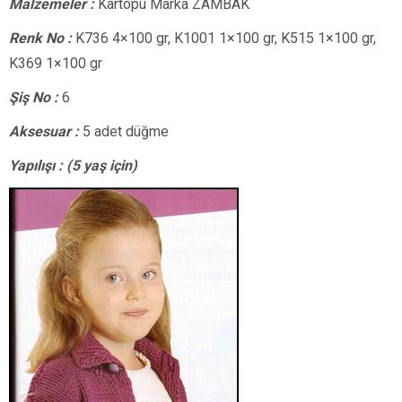
Malzemeler :
Kartopu Marka ZAMBAK
Renk No :
K736 4×100 gr, K1001 1×100 gr, K515 1×100 gr,
K369 1×100 gr
Şiş No :
6
Aksesuar :
5 adet düğme
Yapılışı : (5 yaş için)