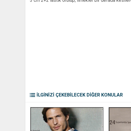
3 cm 2+2 lastik örülüp, ilmekler bir defada kesilere
İLGİNİZİ ÇEKEBİLECEK DİĞER KONULAR