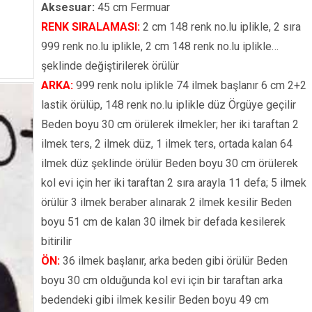
Aksesuar:
45 cm Fermuar
RENK SIRALAMASI:
2 cm 148 renk no.lu iplikle, 2 sıra
999 renk no.lu iplikle, 2 cm 148 renk no.lu iplikle…
şeklinde değiştirilerek örülür
ARKA:
999 renk nolu iplikle 74 ilmek başlanır 6 cm 2+2
lastik örülüp, 148 renk no.lu iplikle düz Örgüye geçilir
Beden boyu 30 cm örülerek ilmekler; her iki taraftan 2
ilmek ters, 2 ilmek düz, 1 ilmek ters, ortada kalan 64
ilmek düz şeklinde örülür Beden boyu 30 cm örülerek
kol evi için her iki taraftan 2 sıra arayla 11 defa; 5 ilmek
örülür 3 ilmek beraber alınarak 2 ilmek kesilir Beden
boyu 51 cm de kalan 30 ilmek bir defada kesilerek
bitirilir
ÖN:
36 ilmek başlanır, arka beden gibi örülür Beden
boyu 30 cm olduğunda kol evi için bir taraftan arka
bedendeki gibi ilmek kesilir Beden boyu 49 cm