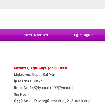
Kazak Modelleri
Tığ İşi Örgüler
Kırmızı Çizgili Kapüşonlu Hırka
Malzeme:
Süper Saf Yün
İp Markası:
Nako
Renk No:
148(4yumak),999(2yumak]
Şiş No:
4
Örgü Şekli:
Düz örgü, ters örgü, 2+2 lastik örgü