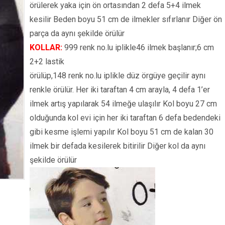
örülerek yaka için ön ortasından 2 defa 5+4 ilmek
kesilir Beden boyu 51 cm de ilmekler sıfırlanır Diğer ön
parça da aynı şekilde örülür
KOLLAR:
999 renk no.lu iplikle46 ilmek başlanır;6 cm
2+2 lastik
örülüp,148 renk no.lu iplikle düz örgüye geçilir aynı
renkle örülür. Her iki taraftan 4 cm arayla, 4 defa 1’er
ilmek artış yapılarak 54 ilmeğe ulaşılır Kol boyu 27 cm
olduğunda kol evi için her iki taraftan 6 defa bedendeki
gibi kesme işlemi yapılır Kol boyu 51 cm de kalan 30
ilmek bir defada kesilerek bitirilir Diğer kol da aynı
şekilde örülür