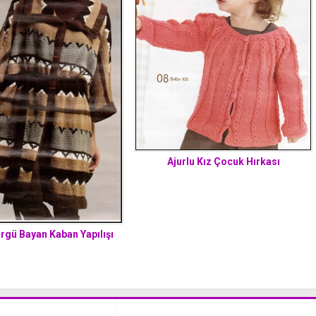
Ajurlu Kız Çocuk Hırkası
rgü Bayan Kaban Yapılışı