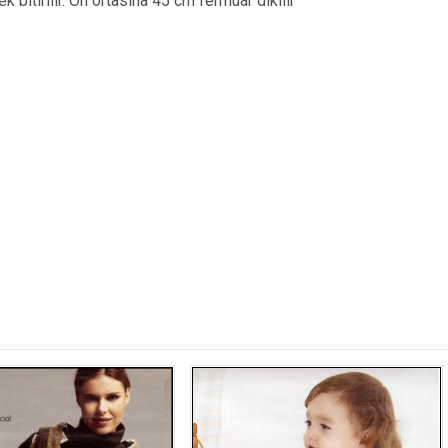
k bitirilir. Ön ortasına 45 cm fermuar dikilir