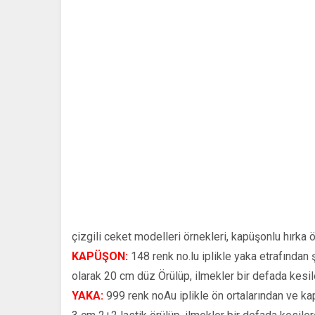
çizgili ceket modelleri örnekleri, kapüşonlu hırka ö
KAPÜŞON:
148 renk no.lu iplikle yaka etrafından 
olarak 20 cm düz Örülüp, ilmekler bir defada kesiler
YAKA:
999 renk noAu iplikle ön ortalarından ve ka