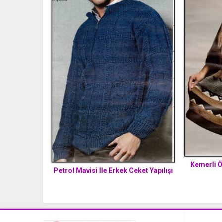
Kemerli Ö
Petrol Mavisi İle Erkek Ceket Yapılışı