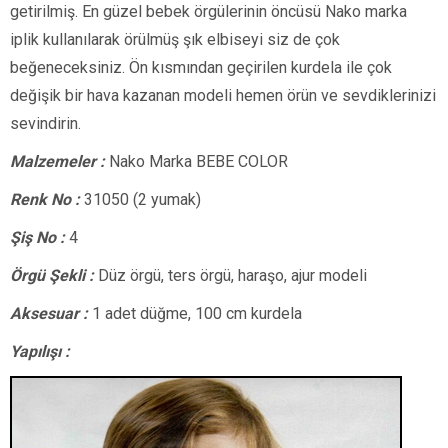
getirilmiş. En güzel bebek örgülerinin öncüsü Nako marka
iplik kullanılarak örülmüş şık elbiseyi siz de çok
beğeneceksiniz. Ön kısmından geçirilen kurdela ile çok
değişik bir hava kazanan modeli hemen örün ve sevdiklerinizi
sevindirin.
Malzemeler :
Nako Marka BEBE COLOR
Renk No :
31050 (2 yumak)
Şiş No :
4
Örgü Şekli :
Düz örgü, ters örgü, haraşo, ajur modeli
Aksesuar :
1 adet düğme, 100 cm kurdela
Yapılışı :