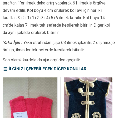
taraftan 1’er ilmek daha artış yapılarak 61 ilmekle örgüye
devam edilir. Kol boyu 4 cm örülerek kol evi için her iki
taraftan 3+2+1+1+2+3+4+5+6 ilmek kesilir. Kol boyu 14
cm’de kalan 7 ilmek tek seferde kesilerek bitirilir. Diğer kol
da aynı şekilde örülerek bitirilir.
Yaka İçin :
Yaka etrafından şişe 68 ilmek çıkarılır, 2 diş haraşo
örülüp, ilmekler tek seferde kesilerek bitirilir.
Son olarak kurdela da ajur örgüden geçirilir.
İLGİNİZİ ÇEKEBİLECEK DİĞER KONULAR