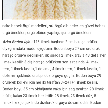
nako bebek örgü modelleri, şık örgü elbiseler, en güzel bebek
örgü örnekleri, örgü elbise yapılışı, ajur örgü örnekleri
Arka Beden İçin :
113 ilmek başlanır, 2 cm haraşo örülüp,
diyagramdaki model uygulanır. Beden boyu 27 cm örülerek
haraşo örgüye geçilirken, ilk sırada 2 ilmek arayla 48 defa 1’er
ilmek kesilir. 3 diş haraşo örülürken son sırasında; 4 ilmek
ters, 1 ilmek kesilir,1 dolama, 4 ilmek ters, 1 ilmek kesilir, 1
dolama…şeklinde örülüp, düz örgüye geçilir. Beden boyu 29
örülerek kol evi için her iki taraftan 3+2+1+1 ilmek kesilir.
Beden boyu 35 cm olduğunda yaka için sağ taraftan 28 ilmek
örülür, kalan 23 ilmek bekletilir. 28 ilmek; 23 ilemk düz, 5
ilmek haraşo şeklinde dizilerek örgüye devam edilir. Beden