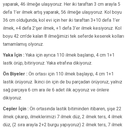
yaparak, 46 ilmeğe ulaşıyoruz. Her iki taraftan 3 cm arayla 5
defa 1’er ilmek artış yaparak, 56 ilmeğe ulaşıyoruz. Kol boyu
36 cm olduğunda, kol evi için her iki taraftan 3+10 defa 1’er
ilmek, +4 defa 2’şer ilmek, +1 defa 3’er ilmek kesiyoruz. Kol
boyu 42 cm’de kalan 8 ilmeğimizi tek seferde keserek kolları
tamamlamış olyoruz.
Yaka İçin :
Yaka için ayrıca 110 ilmek başlanıp, 4 cm 1+1
lastk örüp, bitiriyoruz. Yaka etrafına dikiyoruz.
Ön Biyeler :
Ön ortası için 110 ilmek başlayıp, 4 cm 1+1
lastik örüyoruz. İkinci ön için de bu parçadan örüyoruz, yalnız
sağ parçaya 6 cm ara ile 6 adet ilik açıyoruz ve önlere
dikiyoruz.
Cepler İçin :
Ön ortasında lastik bitiminden itibaren, şişe 22
ilmek çıkarıp, ilmeklerimizi 7 ilmek düz, 2 ilmek ters, 4 ilmek
düz, (2 sıra arayla 2+2 burgu yapıyoruz) 2 ilmek ters, 7 ilmek