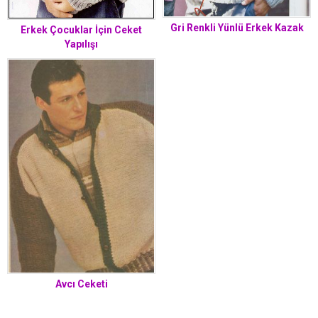
Gri Renkli Yünlü Erkek Kazak
Erkek Çocuklar İçin Ceket
Yapılışı
Avcı Ceketi