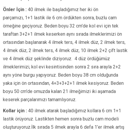
Önler İçin :
40 ilmek ile başladığımız her iki ön
parçamızı, 1+1 lastik ile 6 cm ördükten sonra, buzlu cam
örneğine geçiyoruz. Beden boyu 32 cm’de kol evi için tek
taraftan 3+2+1 ilmek keserken aynı sırada ilmeklerimizi ön
ortasından başlanarak 4 ilmek ters, 4 ilmek düz, 2 ilmek ters,
4 ilmek düz, 2 ilmek ters, 4 ilmek düz, 10 ilmek 2+2 çift lastik
ve 4 ilmek düz şeklinde diziyoruz. 4 düz ördüğümüz
ilmeklerimizi, kol evi kesintisinden sonra 2 sıra arayla 2+2
aynı yöne burgu yapıyoruz. Beden boyu 38 cm olduğunda
yaka için ön ortasından, 4+3+3+2+1 ilmek kesiyoruz. Beden
boyu 50 cm’de omuzda kalan 21 ilmeğimizi iki aşamada
keserek parçalarımızı tamamlıyoruz.
Kollar için :
40 ilmek atarak başladığımız kollara 6 cm 1+1
lastik örüyoruz. Lastikten hemen sonra buzlu cam modeli
oluşturuyoruz.İlk sırada 5 ilmek arayla 6 defa 1’er ilmek artış