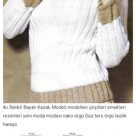
İki Renkli Bayan Kazak Modeli modelleri çeşitleri örnekleri
resimleri yeni moda modası nako örgü Düz ters örgü lastik
haraşo