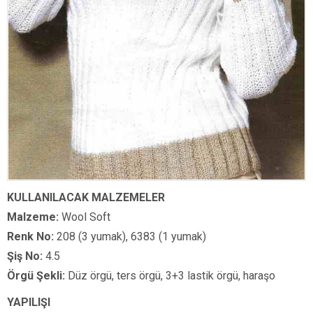
KULLANILACAK MALZEMELER
Malzeme:
Wool Soft
Renk No:
208 (3 yumak), 6383 (1 yumak)
Şiş No:
4.5
Örgü Şekli:
Düz örgü, ters örgü, 3+3 lastik örgü, haraşo
YAPILIŞI