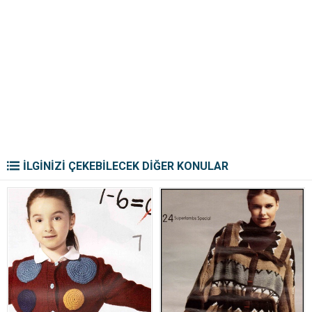
İLGİNİZİ ÇEKEBİLECEK DİĞER KONULAR