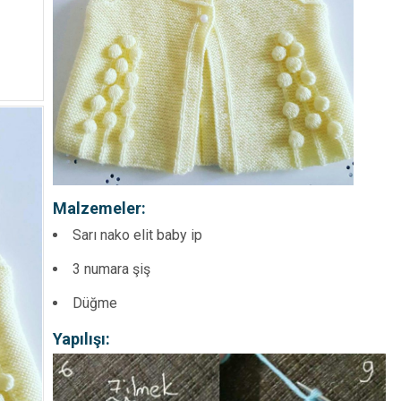
Malzemeler:
Sarı nako elit baby ip
3 numara şiş
Düğme
Yapılışı: