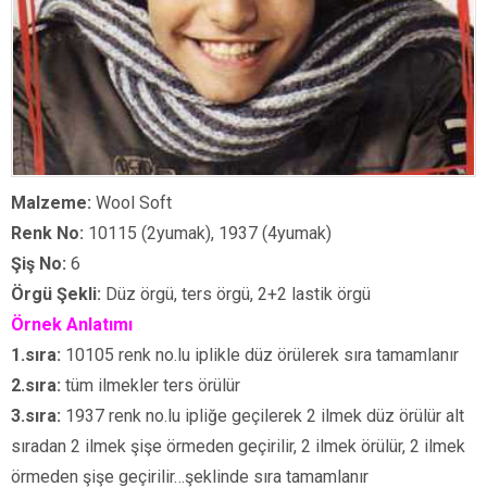
Malzeme:
Wool Soft
Renk No:
10115 (2yumak), 1937 (4yumak)
Şiş No:
6
Örgü Şekli:
Düz örgü, ters örgü, 2+2 lastik örgü
Örnek Anlatımı
1.sıra:
10105 renk no.lu iplikle düz örülerek sıra tamamlanır
2.sıra:
tüm ilmekler ters örülür
3.sıra:
1937 renk no.lu ipliğe geçilerek 2 ilmek düz örülür alt
sıradan 2 ilmek şişe örmeden geçirilir, 2 ilmek örülür, 2 ilmek
örmeden şişe geçirilir…şeklinde sıra tamamlanır