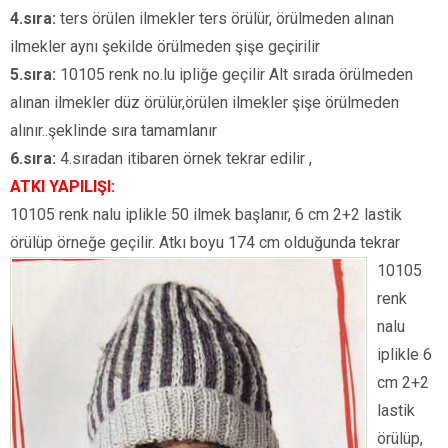
4.sıra:
ters örülen ilmekler ters örülür, örülmeden alınan
ilmekler aynı şekilde örülmeden şişe geçirilir
5.sıra:
10105 renk no.lu ipliğe geçilir Alt sırada örülmeden
alınan ilmekler düz örülür,örülen ilmekler şişe örülmeden
alınır..şeklinde sıra tamamlanır
6.sıra:
4.sıradan itibaren örnek tekrar edilir ,
ATKI YAPILIŞI:
10105 renk nalu iplikle 50 ilmek başlanır, 6 cm 2+2 lastik
örülüp örneğe geçilir. Atkı boyu 174 cm olduğunda tekrar
10105
renk
nalu
iplikle 6
cm 2+2
lastik
örülüp,