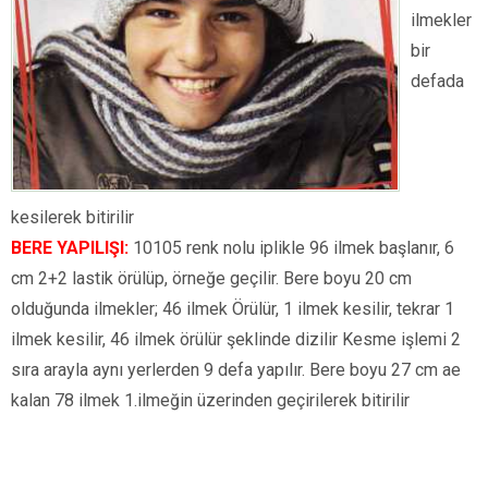
ilmekler
bir
defada
kesilerek bitirilir
BERE YAPILIŞI:
10105 renk nolu iplikle 96 ilmek başlanır, 6
cm 2+2 lastik örülüp, örneğe geçilir. Bere boyu 20 cm
olduğunda ilmekler; 46 ilmek Örülür, 1 ilmek kesilir, tekrar 1
ilmek kesilir, 46 ilmek örülür şeklinde dizilir Kesme işlemi 2
sıra arayla aynı yerlerden 9 defa yapılır. Bere boyu 27 cm ae
kalan 78 ilmek 1.ilmeğin üzerinden geçirilerek bitirilir