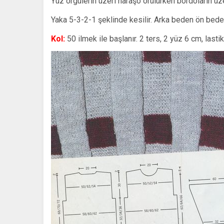
Yüz örgülerin üzeri haraşo örülürken bordoların üz
Yaka 5-3-2-1 şeklinde kesilir. Arka beden ön beden
Kol:
50 ilmek ile başlanır. 2 ters, 2 yüz 6 cm, lasti