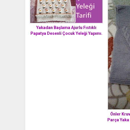
Yakadan Başlama Ajurlu Fıstıklı
Papatya Desenli Çocuk Yeleği Yapımı.
1. 2 Yaş
Önler Kru
Parça Yaka 
Ye