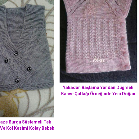
Yakadan Başlama Yandan Düğmeli
Kahve Çatlağı Örneğinde Yeni Doğan
Bebek Yeleği Yapımı.
vaze Burgu Süslemeli Tek
Ve Kol Kesimi Kolay Bebek
leği Yapımı. 2 yaş