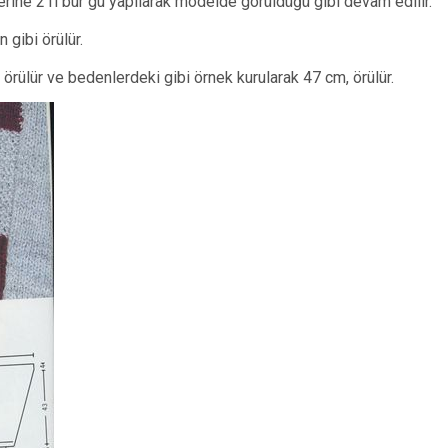
erine 21i bur gu yapılarak modelde görüldüğü gibi devam edilir.
 gibi örülür.
k örülür ve bedenlerdeki gibi örnek kurularak 47 cm, örülür.