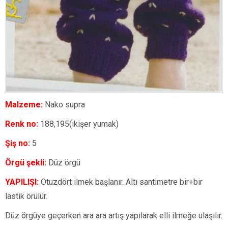
Malzeme:
Nako supra
Renk no:
188,195(ikişer yumak)
Şiş no:
5
Örgü şekli:
Düz örgü
YAPILIŞI:
Otuzdört ilmek başlanır. Altı santimetre bir+bir
lastik örülür.
Düz örgüye geçerken ara ara artış yapılarak elli ilmeğe ulaşılır.