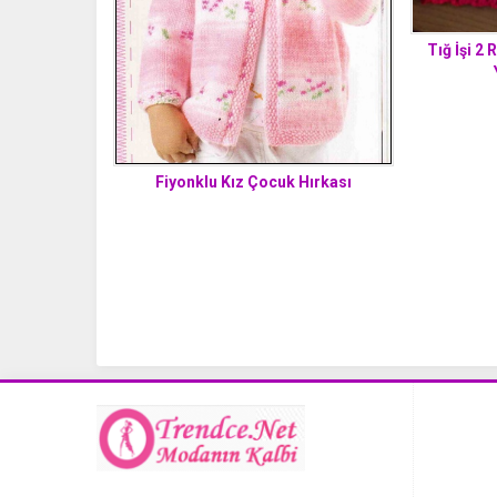
Tığ İşi 2
Fiyonklu Kız Çocuk Hırkası