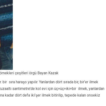
örnekleri çeşitleri örgü Bayan Kazak
 bir sıra haraşo yapılır. Yanlardan dört sırada bir, bir’er ilmek
otuzaaltı santimetre’de kol evi için üç+üç+iki+bir ilmek, yanlardan
na kadar dört defa iki’şer ilmek bitirilip, tepede kalan onsekiz