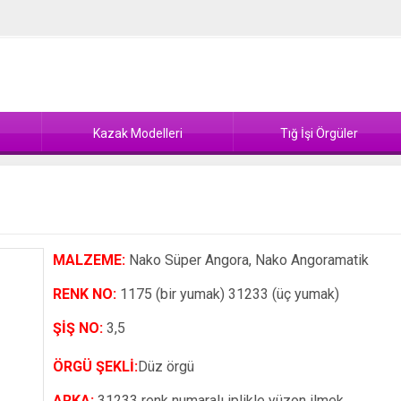
Kazak Modelleri
Tığ İşi Örgüler
MALZEME:
Nako Süper Angora, Nako Angoramatik
RENK NO:
1175 (bir yumak) 31233 (üç yumak)
ŞİŞ NO:
3,5
ÖRGÜ ŞEKLİ:
Düz örgü
ARKA:
31233 renk numaralı iplikle yüzon ilmek