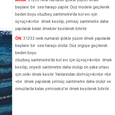
başlanır. bir sıra haraşo yapılır. Düz modele geçilerek
beden boyu otuzbeş santimetre’de kol evi için
üç+üç+iki+bir ilmek kesilip, yirmiüç santimetre daha
yapılarak kalan ilmekler kesilerek bitirilir.
ÖN:
31233 renk numaralı iplikle yüzon ilmek yapılarak
başlanır. bir sıra haraşo örülür. Düz örgüye geçilerek
beden boyu
otuzbeş santimetre’de kol evi için üç+üç+iki+bir ilmek
kesilip, onyedi santimetre daha örülüp ön yaka ortası
için oniki ilmek kesilir. Yanlarından dört+üç+iki+bir +bir
+bir ilmek yapılarak yirmiüç santimetre daha örülür ve
omuzlarda kalan yirmisekiz’er ilmek kesilerek bitirilir.