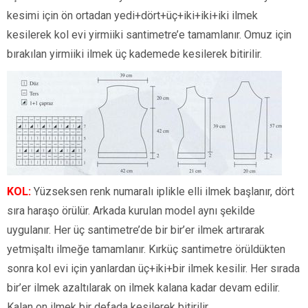
kesimi için ön ortadan yedi+dört+üç+iki+iki+iki ilmek
kesilerek kol evi yirmiiki santimetre’e tamamlanır. Omuz için
bırakılan yirmiiki ilmek üç kademede kesilerek bitirilir.
KOL:
Yüzseksen renk numaralı iplikle elli ilmek başlanır, dört
sıra haraşo örülür. Arkada kurulan model aynı şekilde
uygulanır. Her üç santimetre’de bir bir’er ilmek artırarak
yetmişaltı ilmeğe tamamlanır. Kırküç santimetre örüldükten
sonra kol evi için yanlardan üç+iki+bir ilmek kesilir. Her sırada
bir’er ilmek azaltılarak on ilmek kalana kadar devam edilir.
Kalan on ilmek bir defada kesilerek bitirilir.