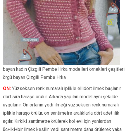
bayan kadın Çizgili Pembe Hrka modelleri örnekleri çeşitleri
örgü bayan Çizgili Pembe Hrka
ÖN:
Yüzseksen renk numaralı iplikle ellidört ilmek başlanır
dört sıra haraşo örülür. Arkada yapılan model aynı şekilde
uygulanır. Ön ortanın yedi ilmeği yüzseksen renk numaralı
iplikle haraşo örülür. on santimetre aralıklarla dört adet ilik
açılır. Kırkiki santimetre örülerek kol evi için yanlardan
üç+iki+bir ilmek kesilir. yedi santimetre daha örülerek yaka