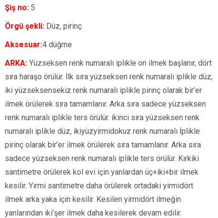
Şiş no:
5
Örgü şekli:
Düz, pirinç
Aksesuar:
4 düğme
ARKA:
Yüzseksen renk numaralı iplikle on ilmek başlanır, dört
sıra haraşo örülür. İlk sıra yüzseksen renk numaralı iplikle düz,
iki yüzseksensekiz renk numaralı iplikle pirinç olarak bir’er
ilmek örülerek sıra tamamlanır. Arka sıra sadece yüzseksen
renk numaralı iplikle ters örülür. ikinci sıra yüzseksen renk
numaralı iplikle düz, ikiyüzyirmidokuz renk numaralı İplikle
pirinç olarak bir’er ilmek örülerek sıra tamamlanır. Arka sıra
sadece yüzseksen renk numaralı iplikle ters örülür. Kırkiki
santimetre örülerek kol evi için yanlardan üç+iki+bir ilmek
kesilir. Yirmi santimetre daha örülerek ortadaki yirmidört
ilmek arka yaka için kesilir. Kesilen yirmidört ilmeğin
yanlarından iki’şer ilmek daha kesilerek devam edilir.