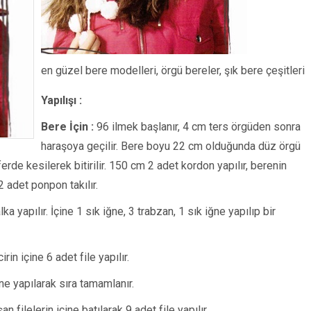
en güzel bere modelleri, örgü bereler, şık bere çeşitleri
Yapılışı :
Bere İçin :
96 ilmek başlanır, 4 cm ters örgüden sonra
haraşoya geçilir. Bere boyu 22 cm olduğunda düz örgü
rde kesilerek bitirilir. 150 cm 2 adet kordon yapılır, berenin
2 adet ponpon takılır.
lka yapılır. İçine 1 sık iğne, 3 trabzan, 1 sık iğne yapılıp bir
irin içine 6 adet file yapılır.
iğne yapılarak sıra tamamlanır.
n filelerin içine batılarak 9 adet file yapılır.